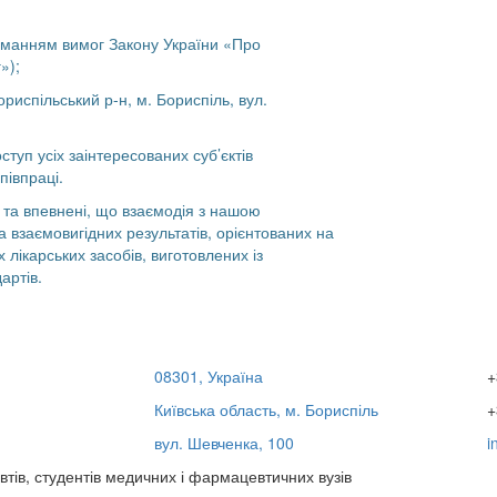
иманням вимог Закону України «Про
»);
ориспільський р-н, м. Бориспіль, вул.
туп усіх заінтересованих суб’єктів
півпраці.
 та впевнені, що взаємодія з нашою
взаємовигідних результатів, орієнтованих на
 лікарських засобів, виготовлених із
артів.
08301, Україна
+
Київська область, м. Бориспіль
+
вул. Шевченка, 100
i
втів, студентів медичних і фармацевтичних вузів