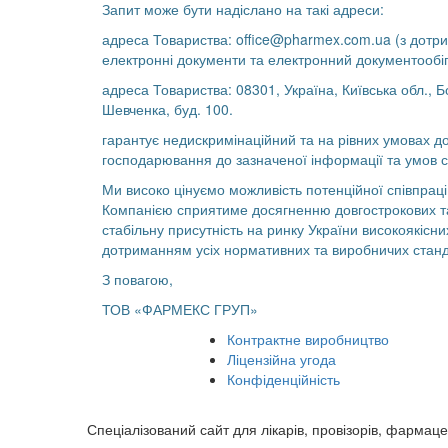
Запит може бути надіслано на такі адреси:
адреса Товариства: office@pharmex.com.ua (з дотр
електронні документи та електронний документообіг
адреса Товариства: 08301, Україна, Київська обл., Б
Шевченка, буд. 100.
гарантує недискримінаційний та на рівних умовах дос
господарювання до зазначеної інформації та умов с
Ми високо цінуємо можливість потенційної співпраці
Компанією сприятиме досягненню довгострокових та 
стабільну присутність на ринку України високоякісних
дотриманням усіх нормативних та виробничих станд
З повагою,
ТОВ «ФАРМЕКС ГРУП»
Контрактне виробництво
Ліцензійна угода
Конфіденційність
Спеціалізований сайт для лікарів, провізорів, фармаце