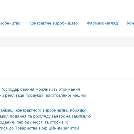
робництво
Контрактне виробництво
Фармаконагляд
Кон
ам господарювання можливість отримання
 з реалізації продукції, виготовленої нашим
нізації контрактного виробництва, порядку
равил подання та розгляду заявок на закупівлю
дання, періодичності та строків їх
тися до Товариства з офіційним запитом.